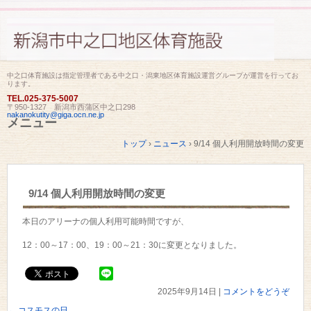
中之口体育施設は指定管理者である中之口・潟東地区体育施設運営グループが運営を行ってお
ります。
TEL.
025-375-5007
〒950-1327 新潟市西蒲区中之口298
nakanokutity@giga.ocn.ne.jp
メニュー
コ
トップ
›
ニュース
›
9/14 個人利用開放時間の変更
ン
テ
ン
ツ
9/14 個人利用開放時間の変更
へ
ス
キ
本日のアリーナの個人利用可能時間ですが、
ッ
プ
12：00～17：00、19：00～21：30に変更となりました。
2025年9月14日
|
コメントをどうぞ
←
コスモスの日