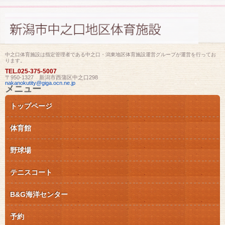
中之口体育施設は指定管理者である中之口・潟東地区体育施設運営グループが運営を行ってお
ります。
TEL.
025-375-5007
〒950-1327 新潟市西蒲区中之口298
nakanokutity@giga.ocn.ne.jp
メニュー
コ
トップページ
ン
テ
ン
体育館
ツ
へ
ス
野球場
キ
ッ
テニスコート
プ
B&G海洋センター
予約