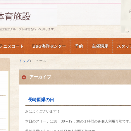
施設運営グループが運営を行っております。
テニスコート
B&G海洋センター
予約
主催講座
スタッ
トップ
›
ニュース
アーカイブ
長崎原爆の日
おはようございます！
本日のアリーナは18：30～19：30の１時間のみ個人利用可能です