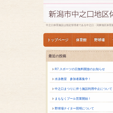
中之口体育施設は指定管理者である中之口・潟東地区体育
トップページ
体育館
野球場
最近の投稿
R7.スポーツの日無料開放のお知らせ
水泳教室 参加者募集中！
中之口まつりに伴う施設利用中止について
まもなくプール営業開始！
野球場ナイター照明について