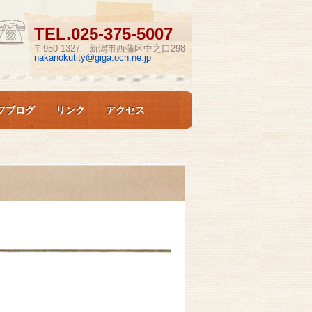
TEL.
025-375-5007
〒950-1327 新潟市西蒲区中之口298
nakanokutity@giga.ocn.ne.jp
フブログ
リンク
アクセス
。