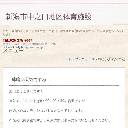
中之口体育施設は指定管理者である中之口・潟東地区体育施設運営グループが運営を行ってお
ります。
TEL.
025-375-5007
〒950-1327 新潟市西蒲区中之口298
nakanokutity@giga.ocn.ne.jp
メニュー
コ
トップ
›
ニュース
›
薄暗い天気ですね
ン
テ
ン
ツ
薄暗い天気ですね
へ
ス
キ
おはようございます！
ッ
プ
屋外テニスコートは9：00～21：30の営業ですが、
雨のためコンディション不良となっております。
今後の天気次第ですが、利用の際は事前にお問い合わせください。