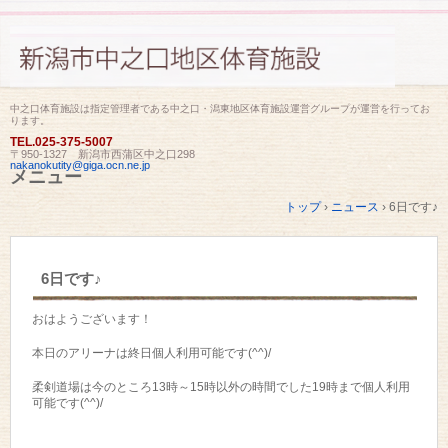
中之口体育施設は指定管理者である中之口・潟東地区体育施設運営グループが運営を行ってお
ります。
TEL.
025-375-5007
〒950-1327 新潟市西蒲区中之口298
nakanokutity@giga.ocn.ne.jp
メニュー
コ
トップ
›
ニュース
›
6日です♪
ン
テ
ン
ツ
6日です♪
へ
ス
キ
おはようございます！
ッ
プ
本日のアリーナは終日個人利用可能です(^^)/
柔剣道場は今のところ13時～15時以外の時間でした19時まで個人利用
可能です(^^)/