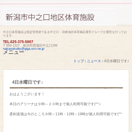
中之口体育施設は指定管理者である中之口・潟東地区体育施設運営グループが運営を行ってお
ります。
TEL.
025-375-5007
〒950-1327 新潟市西蒲区中之口298
nakanokutity@giga.ocn.ne.jp
メニュー
コ
トップ
›
ニュース
›
4日水曜日です♪
ン
テ
ン
ツ
4日水曜日です♪
へ
ス
キ
おはようございます！
ッ
プ
本日のアリーナは９時～２０時まで個人利用可能です(^^♪
柔剣道場は今のところ９時～11時・12時～19時が個人利用可能です(^^