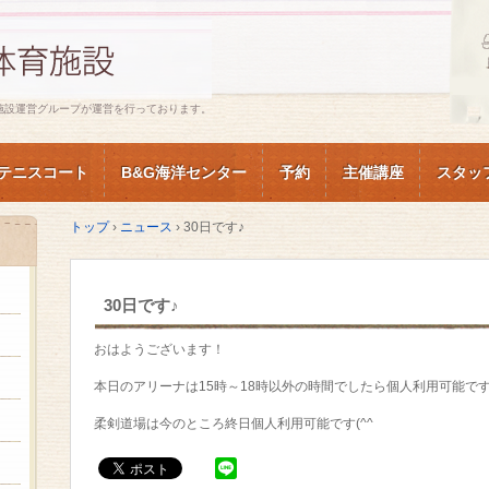
施設運営グループが運営を行っております。
テニスコート
B&G海洋センター
予約
主催講座
スタッ
トップ
›
ニュース
›
30日です♪
30日です♪
おはようございます！
本日のアリーナは15時～18時以外の時間でしたら個人利用可能です(^
柔剣道場は今のところ終日個人利用可能です(^^