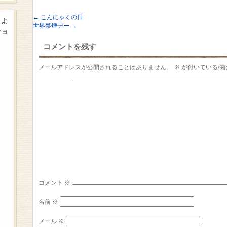
←
こんにゃくの日
るよ
世界禁煙デー
→
ショ
コメントを残す
メールアドレスが公開されることはありません。
※
が付いている欄
コメント
※
名前
※
メール
※