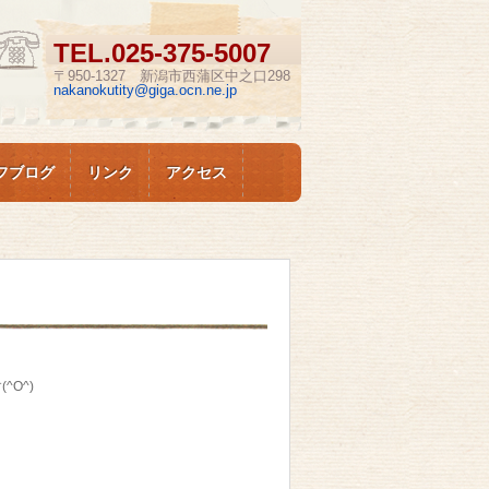
TEL.
025-375-5007
〒950-1327 新潟市西蒲区中之口298
nakanokutity@giga.ocn.ne.jp
フブログ
リンク
アクセス
O^)