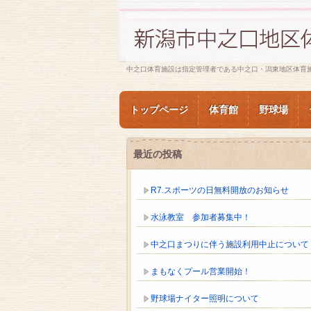
中之口体育施設は指定管理者である中之口・潟東地区体育
トップページ
体育館
野球場
最近の投稿
R7.スポーツの日無料開放のお知らせ
水泳教室 参加者募集中！
中之口まつりに伴う施設利用中止について
まもなくプール営業開始！
野球場ナイター照明について