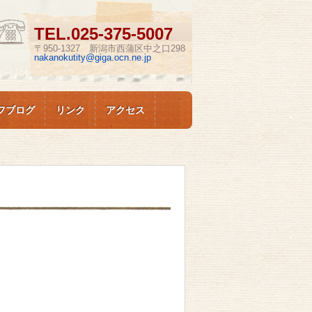
TEL.
025-375-5007
〒950-1327 新潟市西蒲区中之口298
nakanokutity@giga.ocn.ne.jp
フブログ
リンク
アクセス