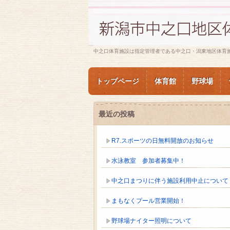
中之口体育施設は指定管理者である中之口・潟東地区体育
トップページ
体育館
野球場
最近の投稿
R7.スポーツの日無料開放のお知らせ
水泳教室 参加者募集中！
中之口まつりに伴う施設利用中止について
まもなくプール営業開始！
野球場ナイター照明について