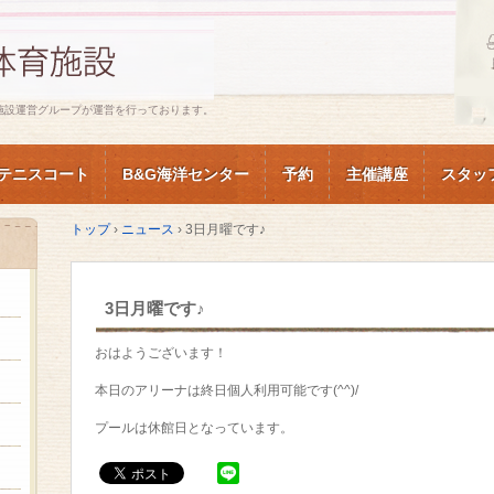
施設運営グループが運営を行っております。
テニスコート
B&G海洋センター
予約
主催講座
スタッ
トップ
›
ニュース
›
3日月曜です♪
3日月曜です♪
おはようございます！
本日のアリーナは終日個人利用可能です(^^)/
プールは休館日となっています。