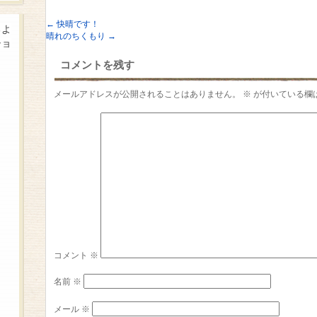
←
快晴です！
るよ
晴れのちくもり
→
ショ
コメントを残す
メールアドレスが公開されることはありません。
※
が付いている欄
コメント
※
名前
※
メール
※