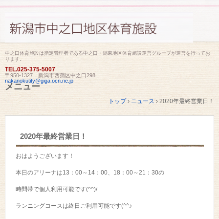
中之口体育施設は指定管理者である中之口・潟東地区体育施設運営グループが運営を行ってお
ります。
TEL.
025-375-5007
〒950-1327 新潟市西蒲区中之口298
nakanokutity@giga.ocn.ne.jp
メニュー
コ
トップ
›
ニュース
›
2020年最終営業日！
ン
テ
ン
ツ
2020年最終営業日！
へ
ス
キ
おはようございます！
ッ
プ
本日のアリーナは13：00～14：00、18：00～21：30の
時間帯で個人利用可能です(^^)/
ランニングコースは終日ご利用可能です(^^♪