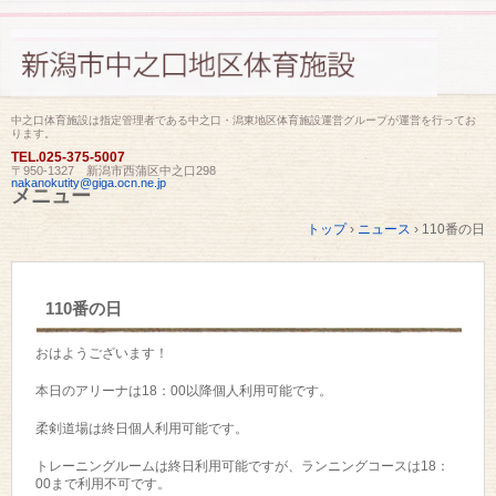
中之口体育施設は指定管理者である中之口・潟東地区体育施設運営グループが運営を行ってお
ります。
TEL.
025-375-5007
〒950-1327 新潟市西蒲区中之口298
nakanokutity@giga.ocn.ne.jp
メニュー
コ
トップ
›
ニュース
›
110番の日
ン
テ
ン
ツ
110番の日
へ
ス
キ
おはようございます！
ッ
プ
本日のアリーナは18：00以降個人利用可能です。
柔剣道場は終日個人利用可能です。
トレーニングルームは終日利用可能ですが、ランニングコースは18：
00まで利用不可です。