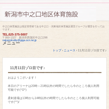
中之口体育施設は指定管理者である中之口・潟東地区体育施設運営グループが運営を行ってお
ります。
TEL.
025-375-5007
〒950-1327 新潟市西蒲区中之口298
nakanokutity@giga.ocn.ne.jp
メニュー
コ
トップ
›
ニュース
›
11月11日ゾロ目です♪
ン
テ
ン
ツ
11月11日ゾロ目です♪
へ
ス
キ
おはようございます！
ッ
プ
本日のアリーナは20時～21時以外の時間でしたら今のところ個人利用
可能です(^O^)
柔剣道場は13時から14時以外の時間でしたら今のところ個人利用可能
です(^^)/