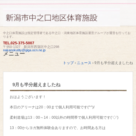
中之口体育施設は指定管理者である中之口・潟東地区体育施設運営グループが運営を行ってお
ります。
TEL.
025-375-5007
〒950-1327 新潟市西蒲区中之口298
nakanokutity@giga.ocn.ne.jp
メニュー
コ
トップ
›
ニュース
›
9月も半分超えましたね
ン
テ
ン
ツ
9月も半分超えましたね
へ
ス
キ
おはようございます！
ッ
プ
本日のアリーナは20：00まで個人利用可能です(^^)/
柔剣道場は13：00～14：00以外の時間帯で個人利用可能です(‘◇’)ゞ
13：00からヨガ無料体験会ありますので、お時間ある方は