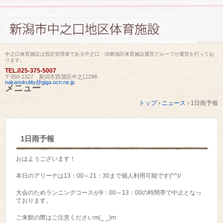
中之口体育施設は指定管理者である中之口・潟東地区体育施設運営グループが運営を行ってお
ります。
TEL.
025-375-5007
〒950-1327 新潟市西蒲区中之口298
nakanokutity@giga.ocn.ne.jp
メニュー
コ
トップ
›
ニュース
›
1日雨予報
ン
テ
ン
ツ
1日雨予報
へ
ス
キ
おはようございます！
ッ
プ
本日のアリーナは13：00～21：30まで個人利用可能です(^^)/
大会のためランニングコースが9：00～13：00の時間帯で中止となっ
ております。
ご来館の際はご注意くださいm(_ _)m