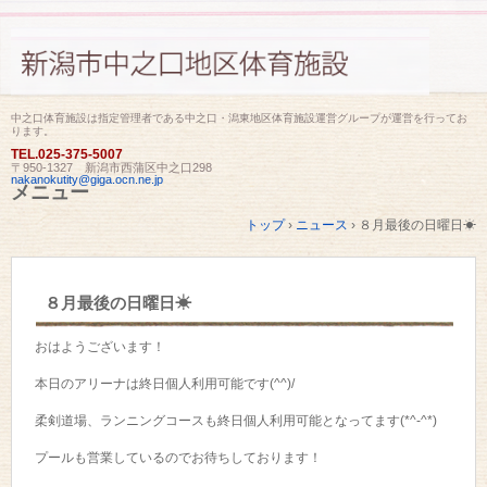
中之口体育施設は指定管理者である中之口・潟東地区体育施設運営グループが運営を行ってお
ります。
TEL.
025-375-5007
〒950-1327 新潟市西蒲区中之口298
nakanokutity@giga.ocn.ne.jp
メニュー
コ
トップ
›
ニュース
›
８月最後の日曜日☀
ン
テ
ン
ツ
８月最後の日曜日☀
へ
ス
キ
おはようございます！
ッ
プ
本日のアリーナは終日個人利用可能です(^^)/
柔剣道場、ランニングコースも終日個人利用可能となってます(*^-^*)
プールも営業しているのでお待ちしております！