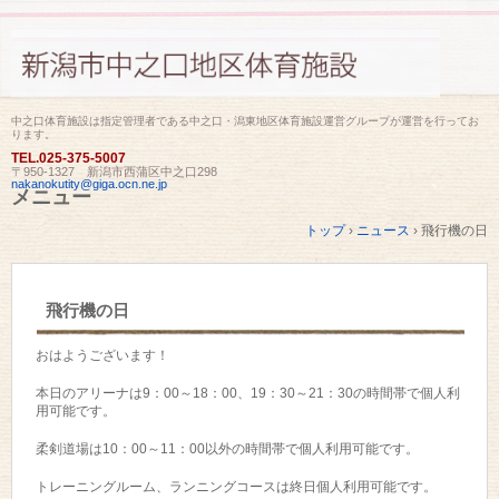
中之口体育施設は指定管理者である中之口・潟東地区体育施設運営グループが運営を行ってお
ります。
TEL.
025-375-5007
〒950-1327 新潟市西蒲区中之口298
nakanokutity@giga.ocn.ne.jp
メニュー
コ
トップ
›
ニュース
›
飛行機の日
ン
テ
ン
ツ
飛行機の日
へ
ス
キ
おはようございます！
ッ
プ
本日のアリーナは9：00～18：00、19：30～21：30の時間帯で個人利
用可能です。
柔剣道場は10：00～11：00以外の時間帯で個人利用可能です。
トレーニングルーム、ランニングコースは終日個人利用可能です。