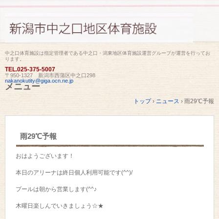
中之口体育施設は指定管理者である中之口・潟東地区体育施設運営グループが運営を行ってお
ります。
TEL.
025-375-5007
〒950-1327 新潟市西蒲区中之口298
nakanokutity@giga.ocn.ne.jp
メニュー
コ
トップ
›
ニュース
›
雨29℃予報
ン
テ
ン
ツ
雨29℃予報
へ
ス
キ
おはようございます！
ッ
プ
本日のアリーナは終日個人利用可能です(^^)/
プールは朝から営業します(^^♪
木曜日楽しんでいきましょう☆★