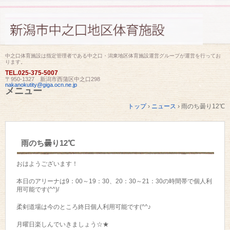
中之口体育施設は指定管理者である中之口・潟東地区体育施設運営グループが運営を行ってお
ります。
TEL.
025-375-5007
〒950-1327 新潟市西蒲区中之口298
nakanokutity@giga.ocn.ne.jp
メニュー
コ
トップ
›
ニュース
›
雨のち曇り12℃
ン
テ
ン
ツ
雨のち曇り12℃
へ
ス
キ
おはようございます！
ッ
プ
本日のアリーナは9：00～19：30、20：30～21：30の時間帯で個人利
用可能です(^^)/
柔剣道場は今のところ終日個人利用可能です(^^♪
月曜日楽しんでいきましょう☆★