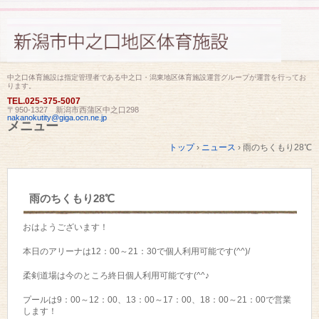
中之口体育施設は指定管理者である中之口・潟東地区体育施設運営グループが運営を行ってお
ります。
TEL.
025-375-5007
〒950-1327 新潟市西蒲区中之口298
nakanokutity@giga.ocn.ne.jp
メニュー
コ
トップ
›
ニュース
›
雨のちくもり28℃
ン
テ
ン
ツ
雨のちくもり28℃
へ
ス
キ
おはようございます！
ッ
プ
本日のアリーナは12：00～21：30で個人利用可能です(^^)/
柔剣道場は今のところ終日個人利用可能です(^^♪
プールは9：00～12：00、13：00～17：00、18：00～21：00で営業
します！