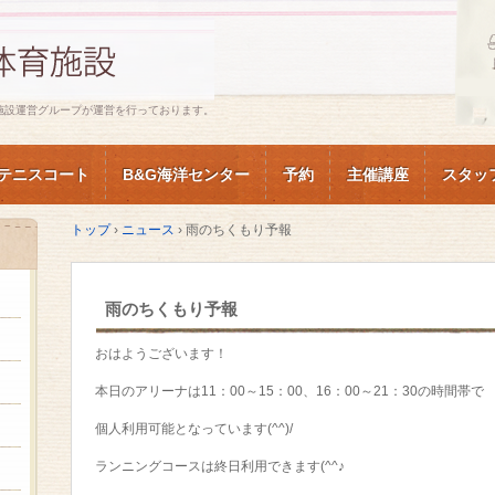
施設運営グループが運営を行っております。
テニスコート
B&G海洋センター
予約
主催講座
スタッ
トップ
›
ニュース
›
雨のちくもり予報
雨のちくもり予報
おはようございます！
本日のアリーナは11：00～15：00、16：00～21：30の時間帯で
個人利用可能となっています(^^)/
ランニングコースは終日利用できます(^^♪