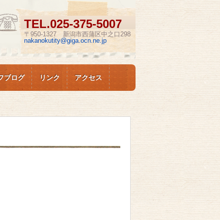
TEL.
025-375-5007
〒950-1327 新潟市西蒲区中之口298
nakanokutity@giga.ocn.ne.jp
フブログ
リンク
アクセス