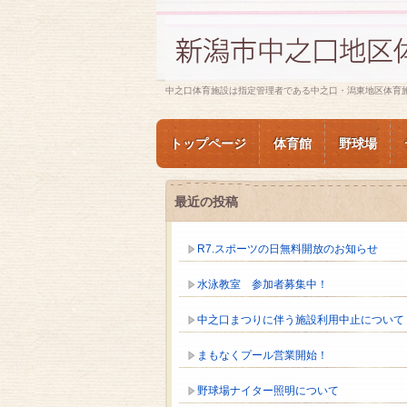
中之口体育施設は指定管理者である中之口・潟東地区体育
トップページ
体育館
野球場
最近の投稿
R7.スポーツの日無料開放のお知らせ
水泳教室 参加者募集中！
中之口まつりに伴う施設利用中止について
まもなくプール営業開始！
野球場ナイター照明について