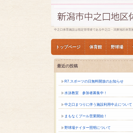
中之口体育施設は指定管理者である中之口・潟東地区体育
トップページ
体育館
野球場
最近の投稿
R7.スポーツの日無料開放のお知らせ
水泳教室 参加者募集中！
中之口まつりに伴う施設利用中止について
まもなくプール営業開始！
野球場ナイター照明について