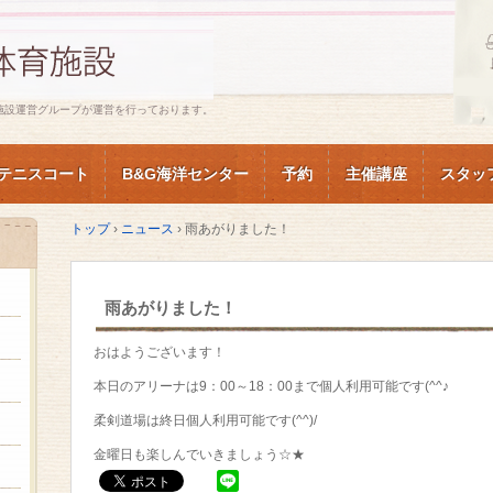
施設運営グループが運営を行っております。
テニスコート
B&G海洋センター
予約
主催講座
スタッ
トップ
›
ニュース
›
雨あがりました！
雨あがりました！
おはようございます！
本日のアリーナは9：00～18：00まで個人利用可能です(^^♪
柔剣道場は終日個人利用可能です(^^)/
金曜日も楽しんでいきましょう☆★