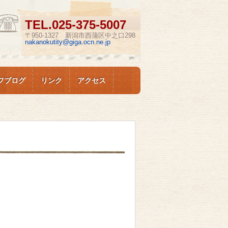
TEL.
025-375-5007
〒950-1327 新潟市西蒲区中之口298
nakanokutity@giga.ocn.ne.jp
フブログ
リンク
アクセス