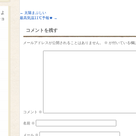
るよ
←
太陽まぶしい
最高気温11℃予報☀
→
ショ
コメントを残す
メールアドレスが公開されることはありません。
※
が付いている欄
コメント
※
名前
※
メール
※