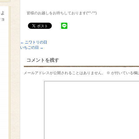
るよ
皆様のお越しをお待ちしております(*^-^*)
ショ
←
ニワトリの日
いちごの日
→
コメントを残す
メールアドレスが公開されることはありません。
※
が付いている欄