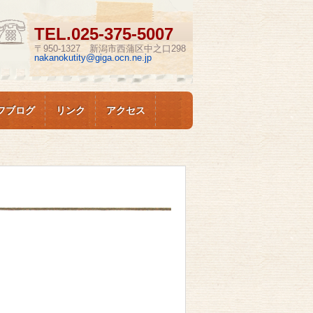
TEL.
025-375-5007
〒950-1327 新潟市西蒲区中之口298
nakanokutity@giga.ocn.ne.jp
フブログ
リンク
アクセス