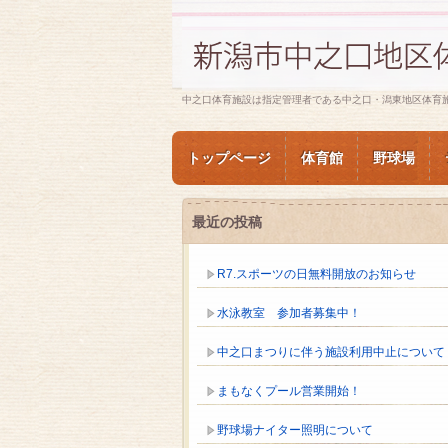
中之口体育施設は指定管理者である中之口・潟東地区体育
トップページ
体育館
野球場
最近の投稿
R7.スポーツの日無料開放のお知らせ
水泳教室 参加者募集中！
中之口まつりに伴う施設利用中止について
まもなくプール営業開始！
野球場ナイター照明について