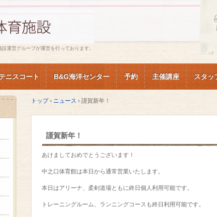
施設運営グループが運営を行っております。
テニスコート
B&G海洋センター
予約
主催講座
スタッ
トップ
›
ニュース
›
謹賀新年！
謹賀新年！
あけましておめでとうございます！
中之口体育館は本日から通常営業いたします。
本日はアリーナ、柔剣道場ともに終日個人利用可能です。
トレーニングルーム、ランニングコースも終日利用可能です。