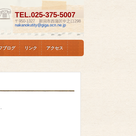
TEL.
025-375-5007
〒950-1327 新潟市西蒲区中之口298
nakanokutity@giga.ocn.ne.jp
フブログ
リンク
アクセス
す。