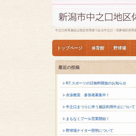
中之口体育施設は指定管理者である中之口・潟東地区体育
トップページ
体育館
野球場
最近の投稿
R7.スポーツの日無料開放のお知らせ
水泳教室 参加者募集中！
中之口まつりに伴う施設利用中止について
まもなくプール営業開始！
野球場ナイター照明について