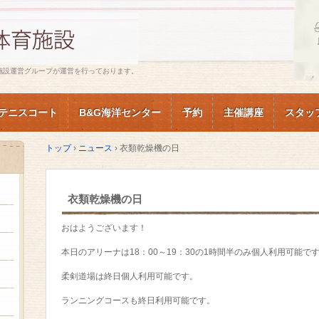
施設運営グループが運営を行っております。
テニスコート
B&G海洋センター
予約
主催講座
スタッ
トップ
›
ニュース
›
衣類乾燥機の日
衣類乾燥機の日
おはようございます！
本日のアリーナは18：00～19：30の1時間半のみ個人利用可能で
柔剣道場は終日個人利用可能です。
ランニングコースも終日利用可能です。