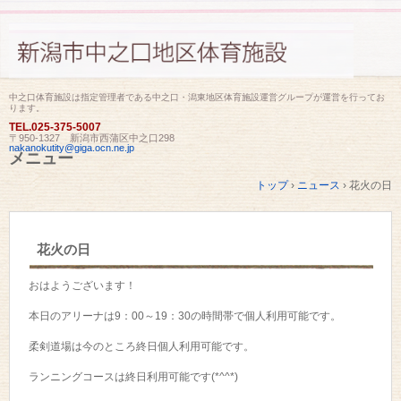
中之口体育施設は指定管理者である中之口・潟東地区体育施設運営グループが運営を行ってお
ります。
TEL.
025-375-5007
〒950-1327 新潟市西蒲区中之口298
nakanokutity@giga.ocn.ne.jp
メニュー
コ
トップ
›
ニュース
›
花火の日
ン
テ
ン
ツ
花火の日
へ
ス
キ
おはようございます！
ッ
プ
本日のアリーナは9：00～19：30の時間帯で個人利用可能です。
柔剣道場は今のところ終日個人利用可能です。
ランニングコースは終日利用可能です(*^^*)