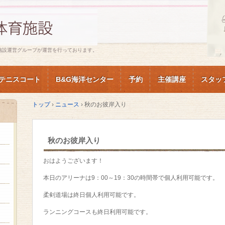
施設運営グループが運営を行っております。
テニスコート
B&G海洋センター
予約
主催講座
スタッ
トップ
›
ニュース
›
秋のお彼岸入り
秋のお彼岸入り
おはようございます！
本日のアリーナは9：00～19：30の時間帯で個人利用可能です。
柔剣道場は終日個人利用可能です。
ランニングコースも終日利用可能です。