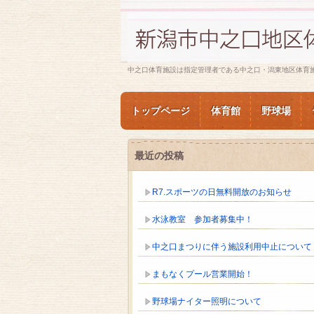
中之口体育施設は指定管理者である中之口・潟東地区体育
トップページ
体育館
野球場
最近の投稿
R7.スポーツの日無料開放のお知らせ
水泳教室 参加者募集中！
中之口まつりに伴う施設利用中止について
まもなくプール営業開始！
野球場ナイター照明について