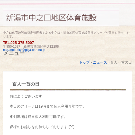
中之口体育施設は指定管理者である中之口・潟東地区体育施設運営グループが運営を行ってお
ります。
TEL.
025-375-5007
〒950-1327 新潟市西蒲区中之口298
nakanokutity@giga.ocn.ne.jp
メニュー
コ
トップ
›
ニュース
›
百人一首の日
ン
テ
ン
ツ
百人一首の日
へ
ス
キ
おはようございます！
ッ
プ
本日のアリーナは19時まで個人利用可能です。
柔剣道場は終日個人利用可能です。
皆様のお越しをお待ちしております!(^^)!