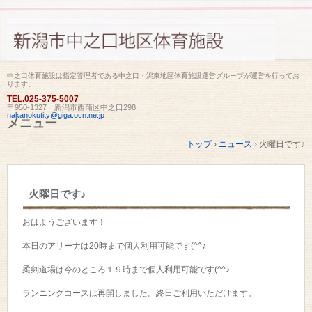
中之口体育施設は指定管理者である中之口・潟東地区体育施設運営グループが運営を行ってお
ります。
TEL.
025-375-5007
〒950-1327 新潟市西蒲区中之口298
nakanokutity@giga.ocn.ne.jp
メニュー
コ
トップ
›
ニュース
›
火曜日です♪
ン
テ
ン
ツ
火曜日です♪
へ
ス
キ
おはようございます！
ッ
プ
本日のアリーナは20時まで個人利用可能です(^^♪
柔剣道場は今のところ１９時まで個人利用可能です(^^♪
ランニングコースは再開しました。終日ご利用いただけます。