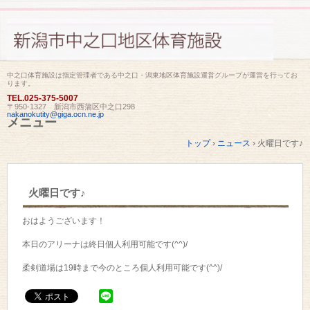
中之口体育施設は指定管理者である中之口・潟東地区体育施設運営グループが運営を行ってお
ります。
TEL.
025-375-5007
〒950-1327 新潟市西蒲区中之口298
nakanokutity@giga.ocn.ne.jp
メニュー
コ
トップ
›
ニュース
›
火曜日です♪
ン
テ
ン
ツ
火曜日です♪
へ
ス
キ
おはようございます！
ッ
プ
本日のアリーナは終日個人利用可能です(^^)/
柔剣道場は19時まで今のところ個人利用可能です(^^)/