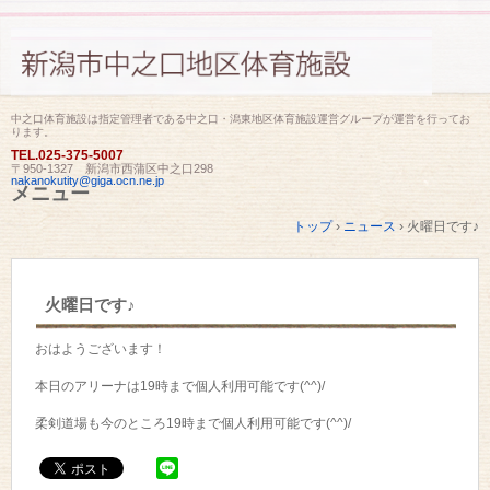
中之口体育施設は指定管理者である中之口・潟東地区体育施設運営グループが運営を行ってお
ります。
TEL.
025-375-5007
〒950-1327 新潟市西蒲区中之口298
nakanokutity@giga.ocn.ne.jp
メニュー
コ
トップ
›
ニュース
›
火曜日です♪
ン
テ
ン
ツ
火曜日です♪
へ
ス
キ
おはようございます！
ッ
プ
本日のアリーナは19時まで個人利用可能です(^^)/
柔剣道場も今のところ19時まで個人利用可能です(^^)/