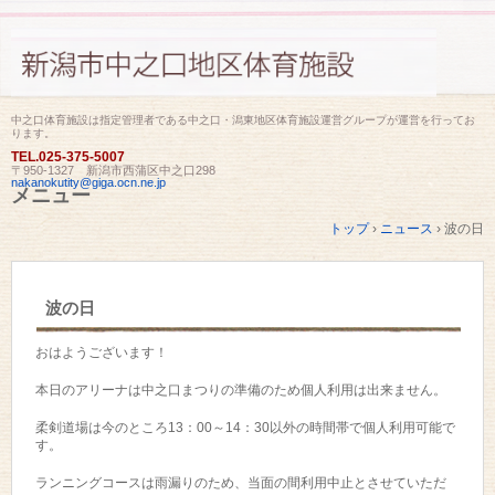
中之口体育施設は指定管理者である中之口・潟東地区体育施設運営グループが運営を行ってお
ります。
TEL.
025-375-5007
〒950-1327 新潟市西蒲区中之口298
nakanokutity@giga.ocn.ne.jp
メニュー
コ
トップ
›
ニュース
›
波の日
ン
テ
ン
ツ
波の日
へ
ス
キ
おはようございます！
ッ
プ
本日のアリーナは中之口まつりの準備のため個人利用は出来ません。
柔剣道場は今のところ13：00～14：30以外の時間帯で個人利用可能で
す。
ランニングコースは雨漏りのため、当面の間利用中止とさせていただ