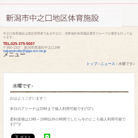
中之口体育施設は指定管理者である中之口・潟東地区体育施設運営グループが運営を行ってお
ります。
TEL.
025-375-5007
〒950-1327 新潟市西蒲区中之口298
nakanokutity@giga.ocn.ne.jp
メニュー
コ
トップ
›
ニュース
›
水曜です♪
ン
テ
ン
ツ
水曜です♪
へ
ス
キ
おはようございます！
ッ
プ
本日のアリーナは20時まで個人利用可能です(^O^)
柔剣道場は13時～16時以外の時間でしたら今のところ個人利用可能で
す(^^)/