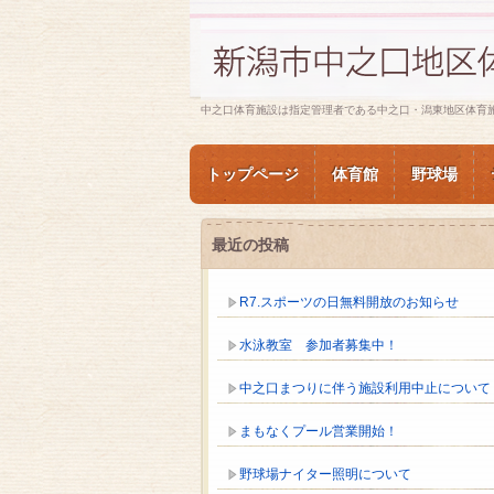
中之口体育施設は指定管理者である中之口・潟東地区体育
トップページ
体育館
野球場
最近の投稿
R7.スポーツの日無料開放のお知らせ
水泳教室 参加者募集中！
中之口まつりに伴う施設利用中止について
まもなくプール営業開始！
野球場ナイター照明について