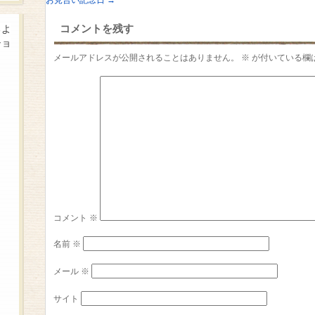
お見合い記念日
→
コメントを残す
るよ
ショ
メールアドレスが公開されることはありません。
※
が付いている欄
コメント
※
名前
※
メール
※
サイト