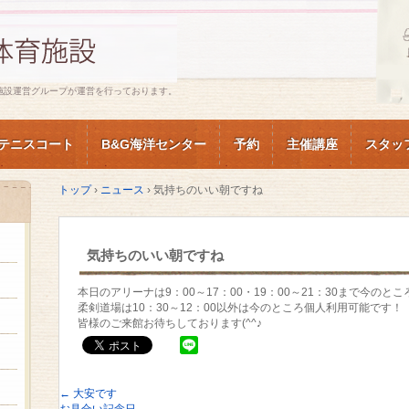
施設運営グループが運営を行っております。
テニスコート
B&G海洋センター
予約
主催講座
スタッ
トップ
›
ニュース
›
気持ちのいい朝ですね
気持ちのいい朝ですね
本日のアリーナは9：00～17：00・19：00～21：30まで今のと
柔剣道場は10：30～12：00以外は今のところ個人利用可能です！
皆様のご来館お待ちしております(^^♪
←
大安です