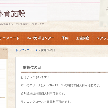
施設運営グループが運営を行っております。
テニスコート
B&G海洋センター
予約
主催講座
スタッ
トップ
›
ニュース
›
歌舞伎の日
歌舞伎の日
おはようございます！
本日のアリーナは9：00～19：30の時間で個人利用可能です。
柔剣道場は終日個人利用可能です。
ランニングコースも終日利用可能です。