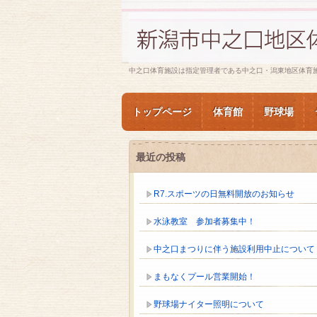
中之口体育施設は指定管理者である中之口・潟東地区体育
トップページ
体育館
野球場
最近の投稿
R7.スポーツの日無料開放のお知らせ
水泳教室 参加者募集中！
中之口まつりに伴う施設利用中止について
まもなくプール営業開始！
野球場ナイター照明について