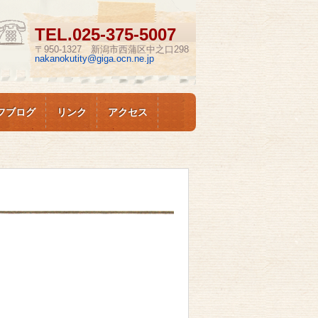
TEL.
025-375-5007
〒950-1327 新潟市西蒲区中之口298
nakanokutity@giga.ocn.ne.jp
フブログ
リンク
アクセス