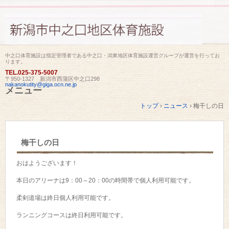
中之口体育施設は指定管理者である中之口・潟東地区体育施設運営グループが運営を行ってお
ります。
TEL.
025-375-5007
〒950-1327 新潟市西蒲区中之口298
nakanokutity@giga.ocn.ne.jp
メニュー
コ
トップ
›
ニュース
›
梅干しの日
ン
テ
ン
ツ
梅干しの日
へ
ス
キ
おはようございます！
ッ
プ
本日のアリーナは9：00～20：00の時間帯で個人利用可能です。
柔剣道場は終日個人利用可能です。
ランニングコースは終日利用可能です。