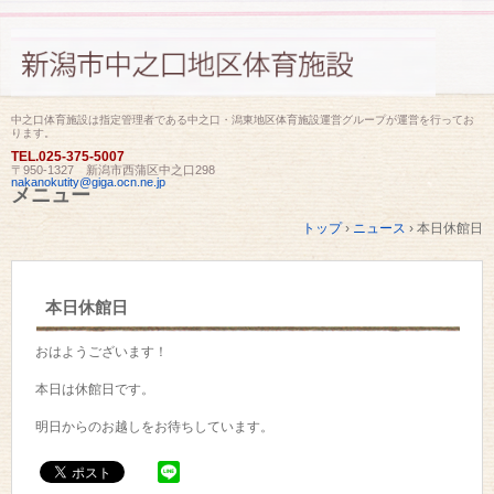
中之口体育施設は指定管理者である中之口・潟東地区体育施設運営グループが運営を行ってお
ります。
TEL.
025-375-5007
〒950-1327 新潟市西蒲区中之口298
nakanokutity@giga.ocn.ne.jp
メニュー
コ
トップ
›
ニュース
›
本日休館日
ン
テ
ン
ツ
本日休館日
へ
ス
キ
おはようございます！
ッ
プ
本日は休館日です。
明日からのお越しをお待ちしています。