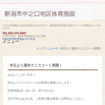
中之口体育施設は指定管理者である中之口・潟東地区体育施設運営グループが運営を行ってお
ります。
TEL.
025-375-5007
〒950-1327 新潟市西蒲区中之口298
nakanokutity@giga.ocn.ne.jp
メニュー
コ
トップ
›
ニュース
›
本日より屋外テニスコート再開！
ン
テ
ン
ツ
本日より屋外テニスコート再開！
へ
ス
キ
おはようございます！
ッ
プ
本日よりテニスコートのみ利用を再開いたします！
営業時間は9：00～21：30です(‘ω’)ノ
当日予約もあるため、ご利用の際は事前にお問合せください。