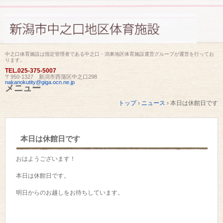
中之口体育施設は指定管理者である中之口・潟東地区体育施設運営グループが運営を行ってお
ります。
TEL.
025-375-5007
〒950-1327 新潟市西蒲区中之口298
nakanokutity@giga.ocn.ne.jp
メニュー
コ
トップ
›
ニュース
›
本日は休館日です
ン
テ
ン
ツ
本日は休館日です
へ
ス
キ
おはようございます！
ッ
プ
本日は休館日です。
明日からのお越しをお待ちしています。