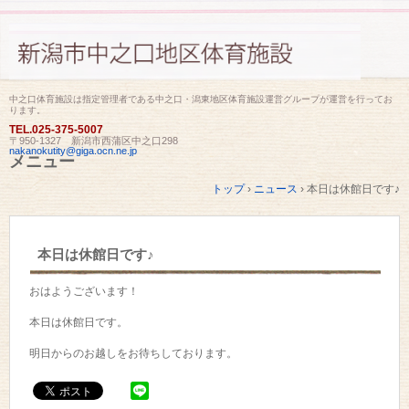
中之口体育施設は指定管理者である中之口・潟東地区体育施設運営グループが運営を行ってお
ります。
TEL.
025-375-5007
〒950-1327 新潟市西蒲区中之口298
nakanokutity@giga.ocn.ne.jp
メニュー
コ
トップ
›
ニュース
›
本日は休館日です♪
ン
テ
ン
ツ
本日は休館日です♪
へ
ス
キ
おはようございます！
ッ
プ
本日は休館日です。
明日からのお越しをお待ちしております。