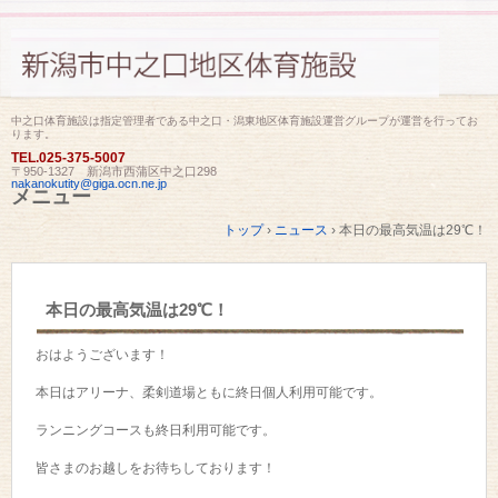
中之口体育施設は指定管理者である中之口・潟東地区体育施設運営グループが運営を行ってお
ります。
TEL.
025-375-5007
〒950-1327 新潟市西蒲区中之口298
nakanokutity@giga.ocn.ne.jp
メニュー
コ
トップ
›
ニュース
›
本日の最高気温は29℃！
ン
テ
ン
ツ
本日の最高気温は29℃！
へ
ス
キ
おはようございます！
ッ
プ
本日はアリーナ、柔剣道場ともに終日個人利用可能です。
ランニングコースも終日利用可能です。
皆さまのお越しをお待ちしております！