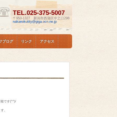
TEL.
025-375-5007
〒950-1327 新潟市西蒲区中之口298
nakanokutity@giga.ocn.ne.jp
フブログ
リンク
アクセス
す(^^)/
ます。