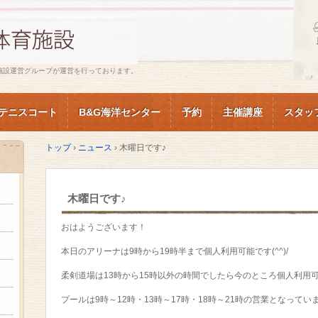
施設運営グループが運営を行っております。
テニスコート
B&G海洋センター
予約
主催講座
スタッ
トップ
›
ニュース
›
木曜日です♪
木曜日です♪
おはようございます！
本日のアリーナは9時から19時半まで個人利用可能です(^^)/
柔剣道場は13時から15時以外の時間でしたら今のところ個人利用可能で
プールは9時～12時・13時～17時・18時～21時の営業となってい