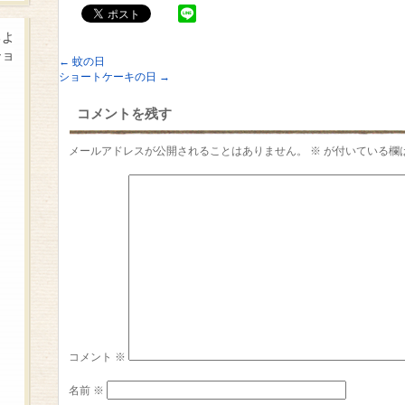
るよ
ショ
←
蚊の日
ショートケーキの日
→
コメントを残す
メールアドレスが公開されることはありません。
※
が付いている欄
コメント
※
名前
※