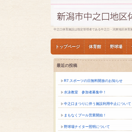
中之口体育施設は指定管理者である中之口・潟東地区体育
トップページ
体育館
野球場
最近の投稿
R7.スポーツの日無料開放のお知らせ
水泳教室 参加者募集中！
中之口まつりに伴う施設利用中止について
まもなくプール営業開始！
野球場ナイター照明について