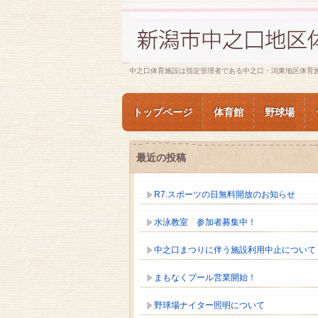
中之口体育施設は指定管理者である中之口・潟東地区体育
トップページ
体育館
野球場
最近の投稿
R7.スポーツの日無料開放のお知らせ
水泳教室 参加者募集中！
中之口まつりに伴う施設利用中止について
まもなくプール営業開始！
野球場ナイター照明について