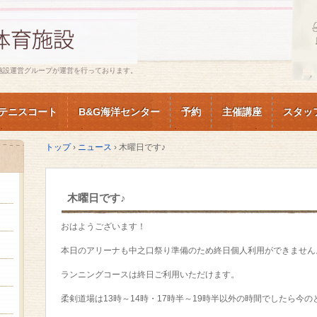
施設運営グループが運営を行っております。
テニスコート
B&G海洋センター
予約
主催講座
スタッ
トップ
›
ニュース
›
木曜日です♪
木曜日です♪
おはようございます！
本日のアリーナも中之口祭り準備のため終日個人利用ができません
ランニングコースは終日ご利用いただけます。
柔剣道場は13時～14時・17時半～19時半以外の時間でしたら今のと