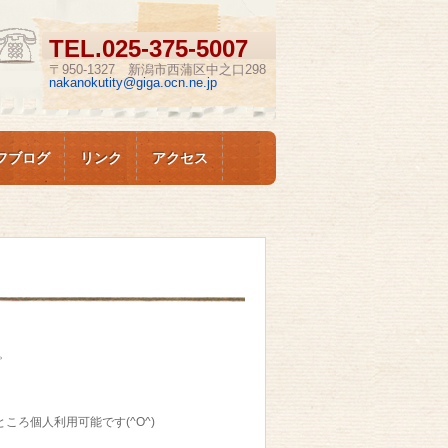
TEL.
025-375-5007
〒950-1327 新潟市西蒲区中之口298
nakanokutity@giga.ocn.ne.jp
フブログ
リンク
アクセス
。
ころ個人利用可能です(^O^)