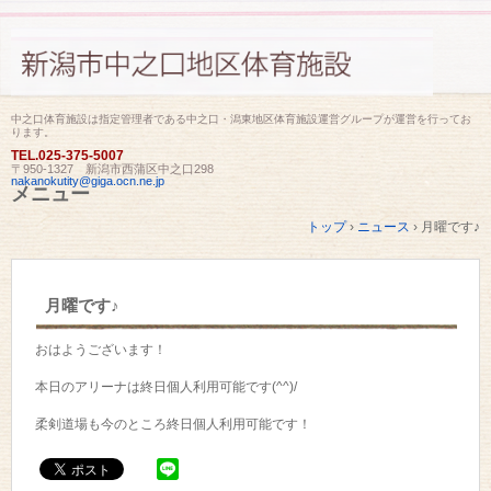
中之口体育施設は指定管理者である中之口・潟東地区体育施設運営グループが運営を行ってお
ります。
TEL.
025-375-5007
〒950-1327 新潟市西蒲区中之口298
nakanokutity@giga.ocn.ne.jp
メニュー
コ
トップ
›
ニュース
›
月曜です♪
ン
テ
ン
ツ
月曜です♪
へ
ス
キ
おはようございます！
ッ
プ
本日のアリーナは終日個人利用可能です(^^)/
柔剣道場も今のところ終日個人利用可能です！