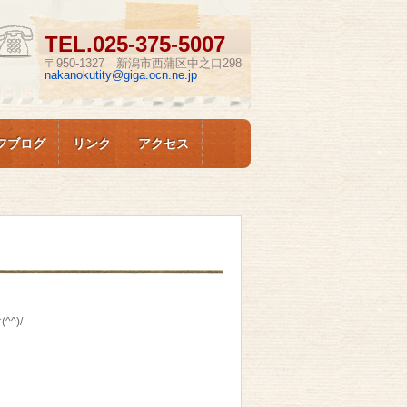
TEL.
025-375-5007
〒950-1327 新潟市西蒲区中之口298
nakanokutity@giga.ocn.ne.jp
フブログ
リンク
アクセス
^)/