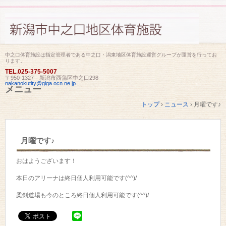
中之口体育施設は指定管理者である中之口・潟東地区体育施設運営グループが運営を行ってお
ります。
TEL.
025-375-5007
〒950-1327 新潟市西蒲区中之口298
nakanokutity@giga.ocn.ne.jp
メニュー
コ
トップ
›
ニュース
›
月曜です♪
ン
テ
ン
ツ
月曜です♪
へ
ス
キ
おはようございます！
ッ
プ
本日のアリーナは終日個人利用可能です(^^)/
柔剣道場も今のところ終日個人利用可能です(^^)/