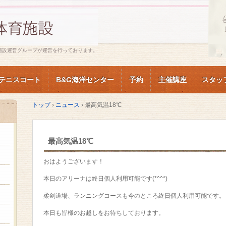
施設運営グループが運営を行っております。
テニスコート
B&G海洋センター
予約
主催講座
スタッ
トップ
›
ニュース
›
最高気温18℃
最高気温18℃
おはようございます！
本日のアリーナは終日個人利用可能です(*^^*)
柔剣道場、ランニングコースも今のところ終日個人利用可能です。
本日も皆様のお越しをお待ちしております。