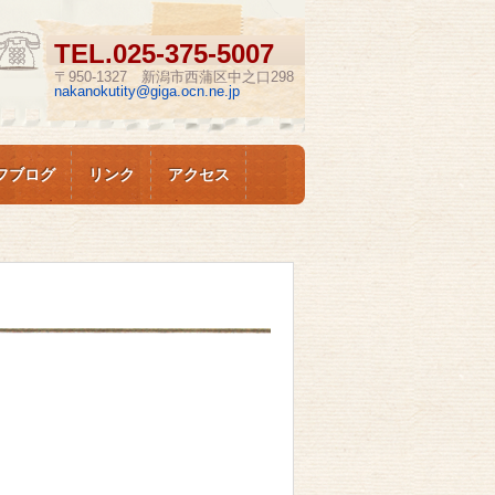
TEL.
025-375-5007
〒950-1327 新潟市西蒲区中之口298
nakanokutity@giga.ocn.ne.jp
フブログ
リンク
アクセス