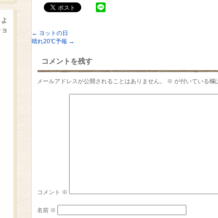
るよ
ショ
←
ヨットの日
晴れ20℃予報
→
コメントを残す
メールアドレスが公開されることはありません。
※
が付いている欄
コメント
※
名前
※