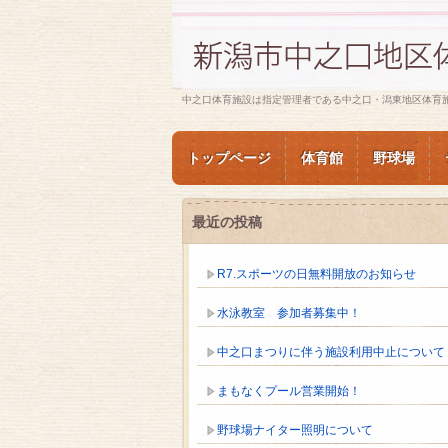
中之口体育施設は指定管理者である中之口・潟東地区体育
トップページ
体育館
野球場
最近の投稿
R7.スポーツの日無料開放のお知らせ
水泳教室 参加者募集中！
中之口まつりに伴う施設利用中止について
まもなくプール営業開始！
野球場ナイター照明について