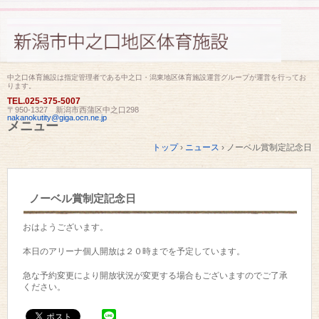
中之口体育施設は指定管理者である中之口・潟東地区体育施設運営グループが運営を行ってお
ります。
TEL.
025-375-5007
〒950-1327 新潟市西蒲区中之口298
nakanokutity@giga.ocn.ne.jp
メニュー
コ
トップ
›
ニュース
›
ノーベル賞制定記念日
ン
テ
ン
ツ
ノーベル賞制定記念日
へ
ス
キ
おはようございます。
ッ
プ
本日のアリーナ個人開放は２０時までを予定しています。
急な予約変更により開放状況が変更する場合もございますのでご了承
ください。