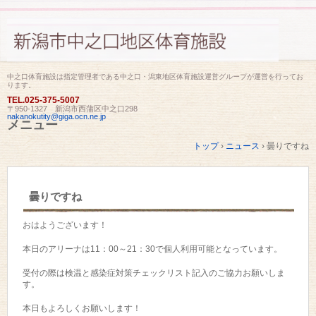
中之口体育施設は指定管理者である中之口・潟東地区体育施設運営グループが運営を行ってお
ります。
TEL.
025-375-5007
〒950-1327 新潟市西蒲区中之口298
nakanokutity@giga.ocn.ne.jp
メニュー
コ
トップ
›
ニュース
›
曇りですね
ン
テ
ン
ツ
曇りですね
へ
ス
キ
おはようございます！
ッ
プ
本日のアリーナは11：00～21：30で個人利用可能となっています。
受付の際は検温と感染症対策チェックリスト記入のご協力お願いしま
す。
本日もよろしくお願いします！