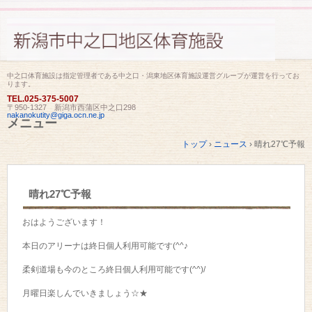
中之口体育施設は指定管理者である中之口・潟東地区体育施設運営グループが運営を行ってお
ります。
TEL.
025-375-5007
〒950-1327 新潟市西蒲区中之口298
nakanokutity@giga.ocn.ne.jp
メニュー
コ
トップ
›
ニュース
›
晴れ27℃予報
ン
テ
ン
ツ
晴れ27℃予報
へ
ス
キ
おはようございます！
ッ
プ
本日のアリーナは終日個人利用可能です(^^♪
柔剣道場も今のところ終日個人利用可能です(^^)/
月曜日楽しんでいきましょう☆★