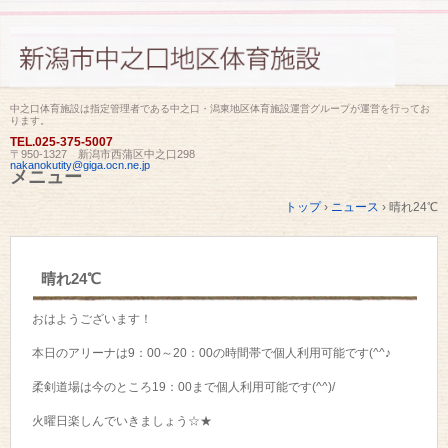
中之口体育施設は指定管理者である中之口・潟東地区体育施設運営グループが運営を行ってお
ります。
TEL.
025-375-5007
〒950-1327 新潟市西蒲区中之口298
nakanokutity@giga.ocn.ne.jp
メニュー
コ
トップ
›
ニュース
›
晴れ24℃
ン
テ
ン
ツ
晴れ24℃
へ
ス
キ
おはようございます！
ッ
プ
本日のアリーナは9：00～20：00の時間帯で個人利用可能です(^^♪
柔剣道場は今のところ19：00まで個人利用可能です(^^)/
火曜日楽しんでいきましょう☆★