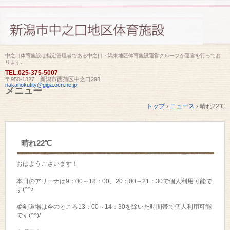
中之口体育施設は指定管理者である中之口・潟東地区体育施設運営グループが運営を行ってお
ります。
TEL.
025-375-5007
〒950-1327 新潟市西蒲区中之口298
nakanokutity@giga.ocn.ne.jp
メニュー
コ
トップ
›
ニュース
›
晴れ22℃
ン
テ
ン
ツ
晴れ22℃
へ
ス
キ
おはようございます！
ッ
プ
本日のアリーナは9：00～18：00、20：00～21：30で個人利用可能で
す(^^♪
柔剣道場は今のところ13：00～14：30を除いた時間帯で個人利用可能
です(^^)/