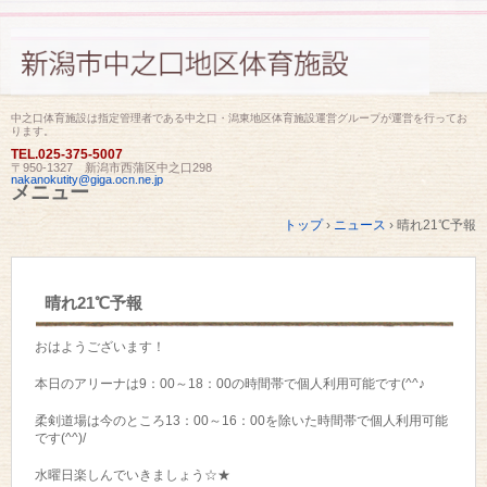
中之口体育施設は指定管理者である中之口・潟東地区体育施設運営グループが運営を行ってお
ります。
TEL.
025-375-5007
〒950-1327 新潟市西蒲区中之口298
nakanokutity@giga.ocn.ne.jp
メニュー
コ
トップ
›
ニュース
›
晴れ21℃予報
ン
テ
ン
ツ
晴れ21℃予報
へ
ス
キ
おはようございます！
ッ
プ
本日のアリーナは9：00～18：00の時間帯で個人利用可能です(^^♪
柔剣道場は今のところ13：00～16：00を除いた時間帯で個人利用可能
です(^^)/
水曜日楽しんでいきましょう☆★